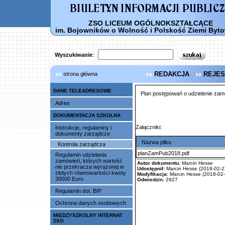
ZSO LICEUM OGÓLNOKSZTAŁCĄCE
im. Bojowników o Wolność i Polskość Ziemi Byto
Wyszukiwanie
:
REDAKCJA
REJES
strona główna
DANE TELEADRESOWE
Plan postępowań o udzielenie zam
Adres
DOKUMENTACJA SZKOLNA
Załączniki:
Instrukcje, regulaminy i
dokumenty zarządcze
Nazwa pliku
Kontrola zarządcza
planZamPub2018.pdf
Regulamin udzielania
zamówień, których wartość
Autor dokumentu:
Marcin Hesse
nie przekracza wyrażonej w
Udostępnił:
Marcin Hesse (2018-02-22
złotych równowartości kwoty
Modyfikacja:
Marcin Hesse (2018-02-
30000 Euro
Odwiedzin:
2927
Regulamin dot. BIP
Ochrona danych osobowych
MIĘDZYSZKOLNY INTERNAT
ZSO