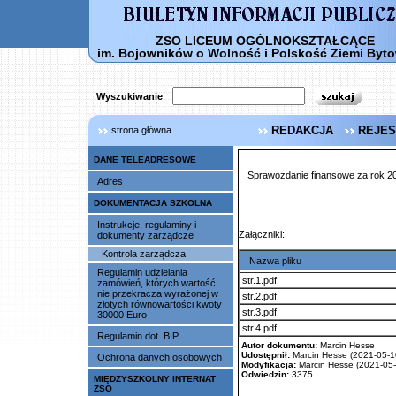
ZSO LICEUM OGÓLNOKSZTAŁCĄCE
im. Bojowników o Wolność i Polskość Ziemi Byto
Wyszukiwanie
:
REDAKCJA
REJES
strona główna
DANE TELEADRESOWE
Sprawozdanie finansowe za rok 2
Adres
DOKUMENTACJA SZKOLNA
Instrukcje, regulaminy i
Załączniki:
dokumenty zarządcze
Kontrola zarządcza
Nazwa pliku
Regulamin udzielania
str.1.pdf
zamówień, których wartość
nie przekracza wyrażonej w
str.2.pdf
złotych równowartości kwoty
str.3.pdf
30000 Euro
str.4.pdf
Regulamin dot. BIP
Autor dokumentu:
Marcin Hesse
Udostępnił:
Marcin Hesse (2021-05-10
Ochrona danych osobowych
Modyfikacja:
Marcin Hesse (2021-05-
Odwiedzin:
3375
MIĘDZYSZKOLNY INTERNAT
ZSO