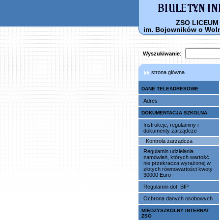
ZSO LICEU
im. Bojowników o Woln
Wyszukiwanie
:
strona główna
DANE TELEADRESOWE
Adres
DOKUMENTACJA SZKOLNA
Instrukcje, regulaminy i
dokumenty zarządcze
Kontrola zarządcza
Regulamin udzielania
zamówień, których wartość
nie przekracza wyrażonej w
złotych równowartości kwoty
30000 Euro
Regulamin dot. BIP
Ochrona danych osobowych
MIĘDZYSZKOLNY INTERNAT
ZSO