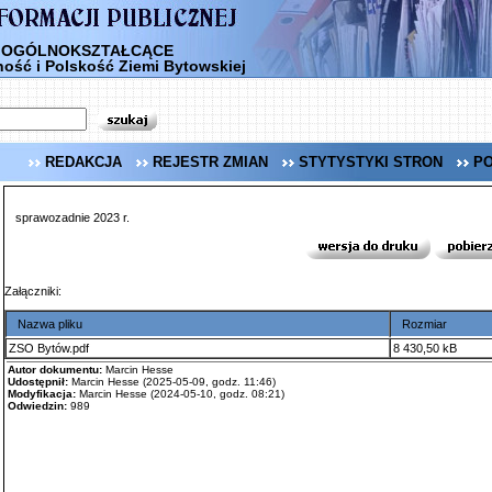
M OGÓLNOKSZTAŁCĄCE
ość i Polskość Ziemi Bytowskiej
REDAKCJA
REJESTR ZMIAN
STYTYSTYKI STRON
P
sprawozadnie 2023 r.
Załączniki:
Nazwa pliku
Rozmiar
ZSO Bytów.pdf
8 430,50 kB
Autor dokumentu:
Marcin Hesse
Udostępnił:
Marcin Hesse (2025-05-09, godz. 11:46)
Modyfikacja:
Marcin Hesse (2024-05-10, godz. 08:21)
Odwiedzin:
989