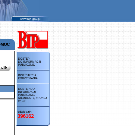
www.bip.gov.pl
OMOC
DOSTĘP
DO INFORMACJI
PUBLICZNEJ
INSTRUKCJA
KORZYSTANIA
DOSTĘP DO
INFORMACJI
PUBLICZNEJ
NIEUDOSTĘPNIONEJ
W BIP
odwiedzin:
396162